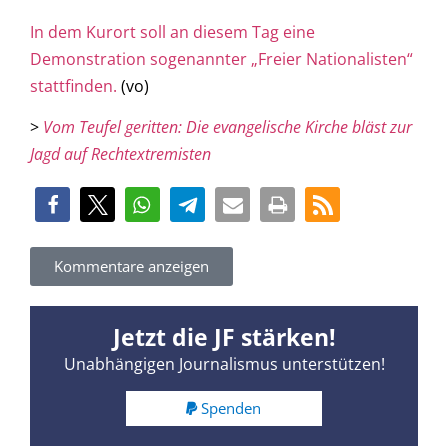
In dem Kurort soll an diesem Tag eine
Demonstration sogenannter „Freier Nationalisten“
stattfinden.
(vo)
>
Vom Teufel geritten: Die evangelische
Kirche
bläst zur
Jagd auf Rechtextremisten
Kommentare anzeigen
Jetzt die JF stärken!
Unabhängigen Journalismus unterstützen!
Spenden