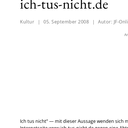
ich-tus-nicht.de
Kultur
|
05. September 2008
|
Autor:
JF-Onl
An
Ich tus nicht“ — mit dieser Aussage wenden sich 
Internetseite www.ich-tus-nicht.de gegen eine Ab