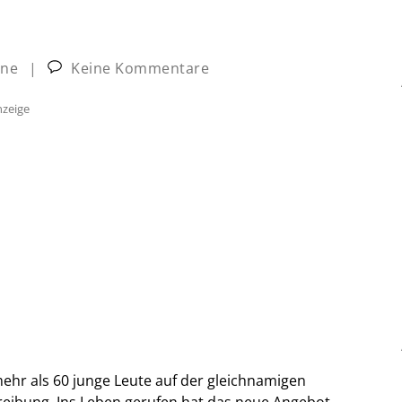
ine
|
Keine Kommentare
zeige
mehr als 60 junge Leute auf der gleichnamigen
treibung. Ins Leben gerufen hat das neue Angebot,