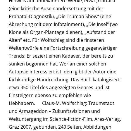
Hinweis auf unbekanntere Werke, etwa „Gattaca“
(eine kritische Auseinandersetzung mit der
Pränatal-Diagnostik), „Die Truman Show“ (eine
Abrechung mit dem Infotainment), „Die Insel“ (wo
Klone als Organ-Plantage dienen), „Aufstand der
Alten“ etc. Für Wolfschlag sind die finsteren
Weltentwürfe eine Fortschreibung gegenwärtiger
Trends: Er seziert einen Kadaver, der bereits zu
stinken begonnen hat. Wer an einer solchen
Autopsie interessiert ist, dem gibt der Autor eine
fachkundige Handreichung. Das Buch katalogisiert
etwa 350 Titel des angezeigten Genres und ist
Einsteigern ebenso zu empfehlen wie
Liebhabern. Claus-M. Wolfschlag: Traumstadt
und Armaged­don – Zukunftsvisionen und
Weltuntergang im Science-fiction-Film. Ares-Verlag,
Graz 2007, gebunden, 240 Seiten, Abbildungen,