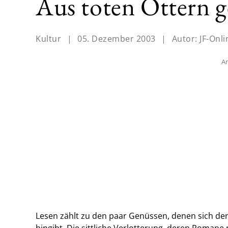
Aus toten Ottern 
Kultur
|
05. Dezember 2003
|
Autor:
JF-Onli
An
Lesen zählt zu den paar Genüssen, denen sich der
hingibt. Die sittliche Verlotterung, deren Romane