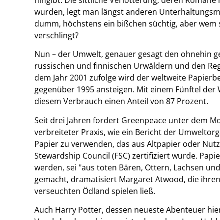
wurden, legt man längst anderen Unterhaltungsm
dumm, höchstens ein bißchen süchtig, aber wem 
verschlingt?
Nun – der Umwelt, genauer gesagt den ohnehin g
russischen und finnischen Urwäldern und den Re
dem Jahr 2001 zufolge wird der weltweite Papier
gegenüber 1995 ansteigen. Mit einem Fünftel der
diesem Verbrauch einen Anteil von 87 Prozent.
Seit drei Jahren fordert Greenpeace unter dem Mo
verbreiteter Praxis, wie ein Bericht der Umweltor
Papier zu verwenden, das aus Altpapier oder Nu
Stewardship Council (FSC) zertifiziert wurde. Pap
werden, sei "aus toten Bären, Ottern, Lachsen un
gemacht, dramatisiert Margaret Atwood, die ihren
verseuchten Ödland spielen ließ.
Auch Harry Potter, dessen neueste Abenteuer hie