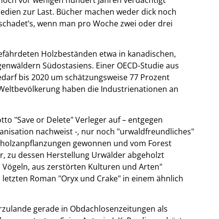
edien zur Last. Bücher machen weder dick noch
schadet’s, wenn man pro Woche zwei oder drei
efährdeten Holzbeständen etwa in kanadischen,
genwäldern Südostasiens. Einer OECD-Studie aus
bedarf bis 2020 um schätzungsweise 77 Prozent
 Weltbevölkerung haben die Industrienationen an
tto "Save or Delete" Verleger auf – entgegen
ganisation nachweist -, nur noch "urwaldfreundliches"
tzholzanpflanzungen gewonnen und vom Forest
ier, zu dessen Herstellung Urwälder abgeholzt
d Vögeln, aus zerstörten Kulturen und Arten"
 letzten Roman "Oryx und Crake" in einem ähnlich
rzulande gerade in Obdachlosenzeitungen als