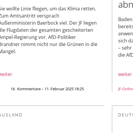
ab
Sie wollte Linie fliegen, um das Klima retten.
Zum Amtsantritt versprach
Baden-
Außenministerin Baerbock viel. Der JF liegen
bereit
die Flugdaten der gesamten gescheiterten
anwend
Ampel-Regierung vor. AfD-Politiker
sich d
Brandner nimmt nicht nur die Grünen in die
– sehr
Mangel.
die Af
weiter
weiter
16
Kommentare – 11. Februar 2025 18:25
JF-Onlin
AUSLAND
DEUT