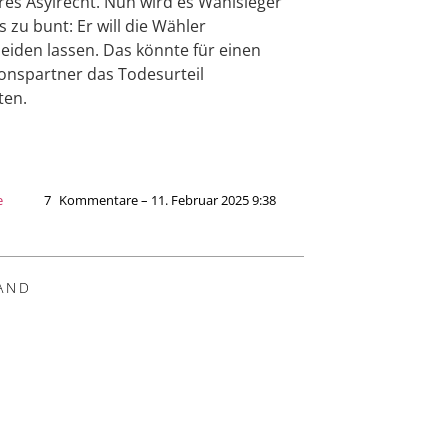
eres Asylrecht. Nun wird es Wahlsieger
s zu bunt: Er will die Wähler
eiden lassen. Das könnte für einen
ionspartner das Todesurteil
ten.
e
7
Kommentare – 11. Februar 2025 9:38
AND