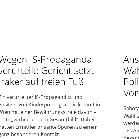
Wegen IS-Propaganda
Ans
verurteilt: Gericht setzt
Wah
Iraker auf freien Fuß
Poli
Vor
Ein verurteilter IS-Propagandist und
Besitzer von Kinderpornographie kommt in
Sabota
Wien mit einer Bewährungsstrafe davon –
Wahlka
trotz „verheerendem Gesamtbild“. Dabei
werden
hatten Ermittler brisante Spuren zu einem
des Ab
ganz besonderen Kontakt.
bekann