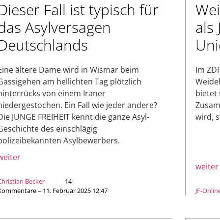
Dieser Fall ist typisch für
Wei
das Asylversagen
als
Deutschlands
Uni
Eine ältere Dame wird in Wismar beim
Im ZDF
Gassigehen am hellichten Tag plötzlich
Weidel
hinterrücks von einem Iraner
bietet 
niedergestochen. Ein Fall wie jeder andere?
Zusam
Die JUNGE FREIHEIT kennt die ganze Asyl-
wird, s
Geschichte des einschlägig
polizeibekannten Asylbewerbers.
weiter
weiter
Christian Becker
14
Kommentare – 11. Februar 2025 12:47
JF-Onlin