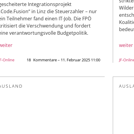
strikt
gescheiterte Integrationsprojekt
Wilder
„Code.Fusion“ in Linz die Steuerzahler – nur
entsch
ein Teilnehmer fand einen IT-Job. Die FPÖ
Koalit
kritisiert die Verschwendung und fordert
bedeu
eine verantwortungsvolle Budgetpolitik.
weiter
weiter
JF-Online
18
Kommentare – 11. Februar 2025 11:00
JF-Onlin
AUSLAND
AUSL