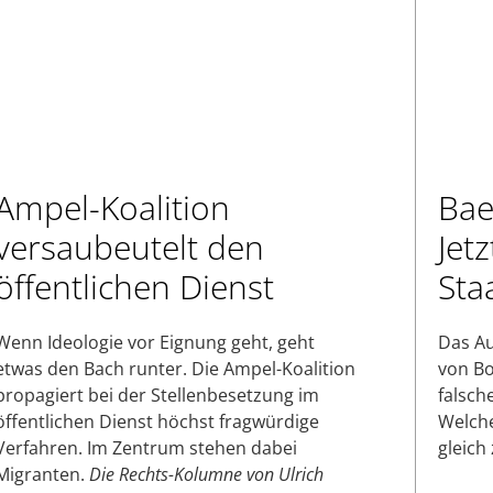
Ampel-Koalition
Bae
versaubeutelt den
Jetz
öffentlichen Dienst
Sta
Wenn Ideologie vor Eignung geht, geht
Das Au
etwas den Bach runter. Die Ampel-Koalition
von Bo
propagiert bei der Stellenbesetzung im
falsch
öffentlichen Dienst höchst fragwürdige
Welche
Verfahren. Im Zentrum stehen dabei
gleich
Migranten.
Die Rechts-Kolumne von Ulrich