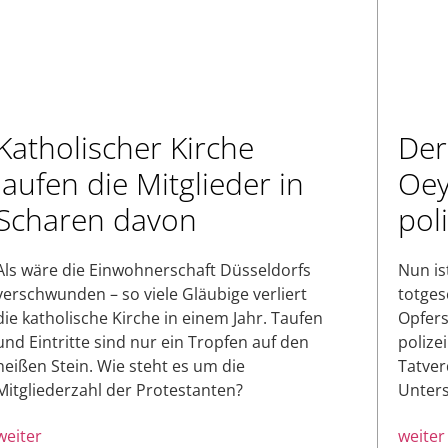
Katholischer Kirche
Der
laufen die Mitglieder in
Oey
Scharen davon
pol
Als wäre die Einwohnerschaft Düsseldorfs
Nun is
verschwunden – so viele Gläubige verliert
totges
die katholische Kirche in einem Jahr. Taufen
Opfers
und Eintritte sind nur ein Tropfen auf den
polize
heißen Stein. Wie steht es um die
Tatver
Mitgliederzahl der Protestanten?
Unters
weiter
weiter