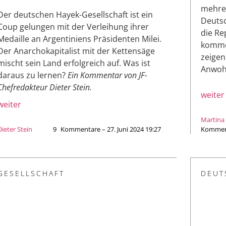
mehrer
Der deutschen Hayek-Gesellschaft ist ein
Deutsc
Coup gelungen mit der Verleihung ihrer
die Re
Medaille an Argentiniens Präsidenten Milei.
komme
Der Anarchokapitalist mit der Kettensäge
zeigen
mischt sein Land erfolgreich auf. Was ist
Anwohn
daraus zu lernen?
Ein Kommentar von JF-
Chefredakteur Dieter Stein.
weiter
weiter
Martina
Dieter Stein
9
Kommentare – 27. Juni 2024 19:27
Kommenta
GESELLSCHAFT
DEUT