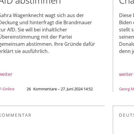
AfD abstimmen
Cha
Sahra Wagenknecht wagt sich aus der
Diese 
Deckung und hinterfragt die Brandmauer
Biden 
zur AfD. Sie will bei inhaltlicher
stellt
Übereinstimmung mit der Partei
seinem
gemeinsam abstimmen. Ihre Gründe dafür
Donald
erklärt sie ausführlich.
denn j
weiter
weiter
JF-Online
26
Kommentare – 27. Juni 2024 14:52
Georg 
KOMMENTAR
DEUT