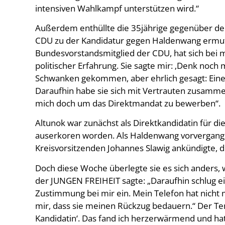
intensiven Wahlkampf unterstützen wird.“
Außerdem enthüllte die 35jährige gegenüber der 
CDU zu der Kandidatur gegen Haldenwang ermuti
Bundesvorstandsmitglied der CDU, hat sich bei 
politischer Erfahrung. Sie sagte mir: ‚Denk noch 
Schwanken gekommen, aber ehrlich gesagt: Eine 
Daraufhin habe sie sich mit Vertrauten zusamm
mich doch um das Direktmandat zu bewerben“.
Altunok war zunächst als Direktkandidatin für 
auserkoren worden. Als Haldenwang vorvergan
Kreisvorsitzenden Johannes Slawig ankündigte, d
Doch diese Woche überlegte sie es sich anders, w
der JUNGEN FREIHEIT sagte: „Daraufhin schlug e
Zustimmung bei mir ein. Mein Telefon hat nicht m
mir, dass sie meinen Rückzug bedauern.“ Der Teno
Kandidatin‘. Das fand ich herzerwärmend und hat