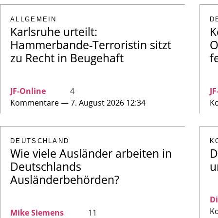
ALLGEMEIN
D
Karlsruhe urteilt:
K
Hammerbande-Terroristin sitzt
O
zu Recht in Beugehaft
f
JF-Online
4
JF
Kommentare — 7. August 2026 12:34
Ko
DEUTSCHLAND
K
Wie viele Ausländer arbeiten in
D
Deutschlands
u
Ausländerbehörden?
Di
Ko
Mike Siemens
11