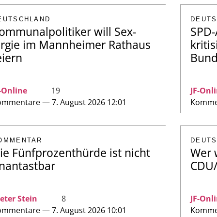
EUTSCHLAND
DEUT
ommunalpolitiker will Sex-
SPD-
rgie im Mannheimer Rathaus
kriti
eiern
Bund
-Online
19
JF-Onl
mmentare — 7. August 2026 12:01
Kommen
OMMENTAR
DEUT
ie Fünfprozenthürde ist nicht
Wer 
nantastbar
CDU/
eter Stein
8
JF-Onl
mmentare — 7. August 2026 10:01
Kommen