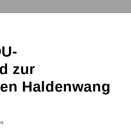
DU-
d zur
gen Haldenwang
ns