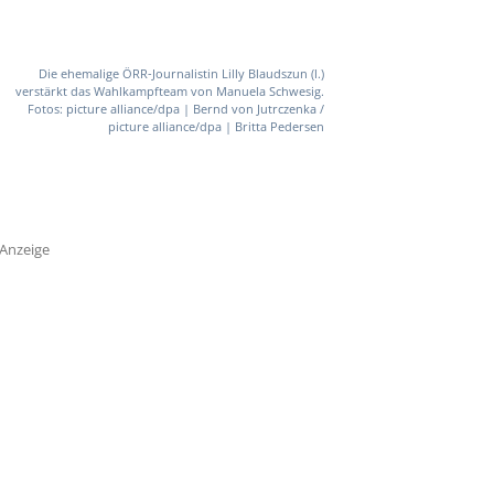
Die ehemalige ÖRR-Journalistin Lilly Blaudszun (l.)
verstärkt das Wahlkampfteam von Manuela Schwesig.
Fotos: picture alliance/dpa | Bernd von Jutrczenka /
picture alliance/dpa | Britta Pedersen
Anzeige