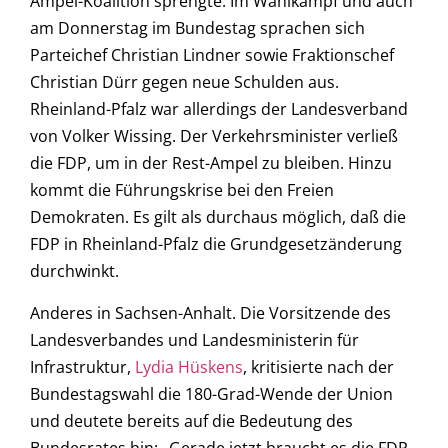
Ampel-Koalition sprengte. Im Wahlkampf und auch
am Donnerstag im Bundestag sprachen sich
Parteichef Christian Lindner sowie Fraktionschef
Christian Dürr gegen neue Schulden aus.
Rheinland-Pfalz war allerdings der Landesverband
von Volker Wissing. Der Verkehrsminister verließ
die FDP, um in der Rest-Ampel zu bleiben. Hinzu
kommt die Führungskrise bei den Freien
Demokraten. Es gilt als durchaus möglich, daß die
FDP in Rheinland-Pfalz die Grundgesetzänderung
durchwinkt.
Anderes in Sachsen-Anhalt. Die Vorsitzende des
Landesverbandes und Landesministerin für
Infrastruktur,
Lydia Hüskens
, kritisierte nach der
Bundestagswahl die 180-Grad-Wende der Union
und deutete bereits auf die Bedeutung des
Bundesrates hin: „Gerade jetzt braucht es die FDP