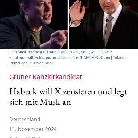
Elon Musk bezeichnet Robert Habeck als „Narr“, weil dieser X
regulieren will. Fotos: picture alliance (2)/ ZUMAPRESS.com | Yolanda
Ruiz & dpa | Carsten Koall
Grüner Kanzlerkandidat
Habeck will X zensieren und legt
sich mit Musk an
Deutschland
11. November 2024