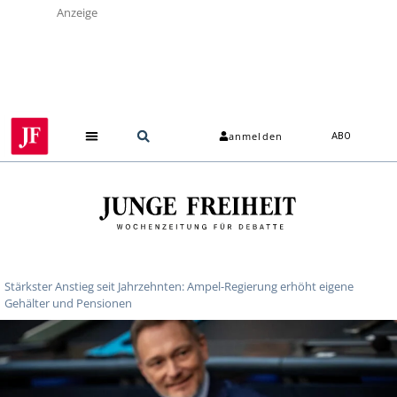
Anzeige
anmelden
ABO
Stärkster Anstieg seit Jahrzehnten: Ampel-Regierung erhöht eigene
Gehälter und Pensionen