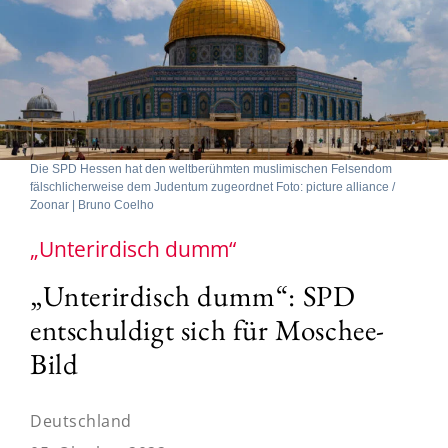
Die SPD Hessen hat den weltberühmten muslimischen Felsendom
fälschlicherweise dem Judentum zugeordnet Foto: picture alliance /
Zoonar | Bruno Coelho
„Unterirdisch dumm“
„Unterirdisch dumm“: SPD
entschuldigt sich für Moschee-
Bild
Deutschland