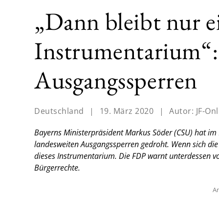
„Dann bleibt nur e
Instrumentarium“:
Ausgangssperren
Deutschland
|
19. März 2020
|
Autor:
JF-Onl
Bayerns Ministerpräsident Markus Söder (CSU) hat im
landesweiten Ausgangssperren gedroht. Wenn sich die B
dieses Instrumentarium. Die FDP warnt unterdessen v
Bürgerrechte.
An