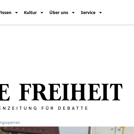
issen
Kultur
Über uns
Service
angssperren