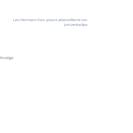
Lars Herrmann Foto: picture alliance/Bernd von
Jutrczenka/dpa
Anzeige