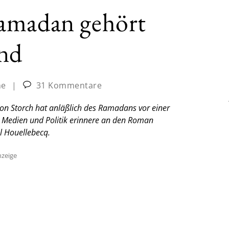
amadan gehört
and
ne
|
31 Kommentare
 von Storch hat anläßlich des Ramadans vor einer
 Medien und Politik erinnere an den Roman
l Houellebecq.
zeige