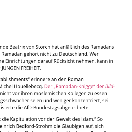
zende Beatrix von Storch hat anläßlich des Ramadans
r Ramadan gehört nicht zu Deutschland. Wer
he Einrichtungen darauf Rücksicht nehmen, kann in
er JUNGEN FREIHEIT.
ablishments“ erinnere an den Roman
 Michel Houellebecq.
Der „Ramadan-Knigge“ der
Bild
-
icht vor ihren moslemischen Kollegen zu essen
ngsschwächer seien und weniger konzentriert, sei
ritisierte die AfD-Bundestagsabgeordnete.
die Kapitulation vor der Gewalt des Islam.“ So
einrich Bedford-Strohm die Gläubigen auf, sich