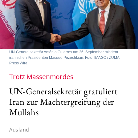
UN-Generalsekretär António Guterres am 26. September mit dem
iranischen Präsidenten Masoud Pezeshkian. Foto: IMAGO / ZUMA
Press Wire
Trotz Massenmordes
UN-Generalsekretär gratuliert
Iran zur Machtergreifung der
Mullahs
Ausland