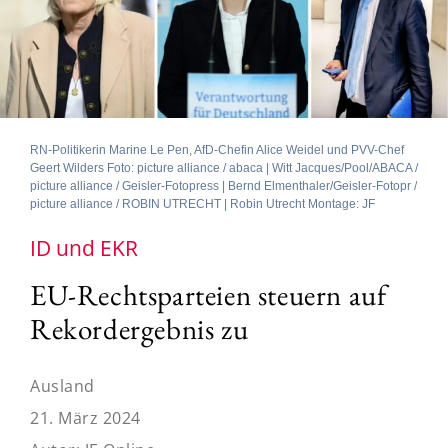
RN-Politikerin Marine Le Pen, AfD-Chefin Alice Weidel und PVV-Chef
Geert Wilders Foto: picture alliance / abaca | Witt Jacques/Pool/ABACA /
picture alliance / Geisler-Fotopress | Bernd Elmenthaler/Geisler-Fotopr /
picture alliance / ROBIN UTRECHT | Robin Utrecht Montage: JF
ID und EKR
EU-Rechtsparteien steuern auf
Rekordergebnis zu
Ausland
21. März 2024