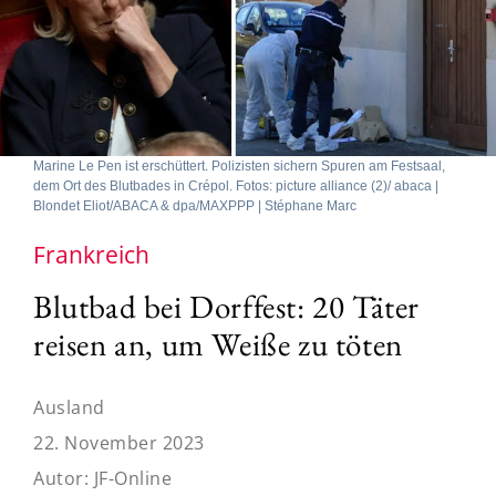
Marine Le Pen ist erschüttert. Polizisten sichern Spuren am Festsaal,
dem Ort des Blutbades in Crépol. Fotos: picture alliance (2)/ abaca |
Blondet Eliot/ABACA & dpa/MAXPPP | Stéphane Marc
Frankreich
Blutbad bei Dorffest: 20 Täter
reisen an, um Weiße zu töten
Ausland
22. November 2023
Autor:
JF-Online