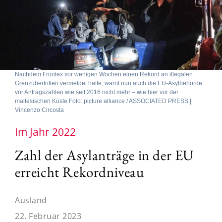
Nachdem Frontex vor wenigen Wochen einen Rekord an illegalen
Grenzübertritten vermeldet hatte, warnt nun auch die EU-Asylbehörde
vor Antragszahlen wie seit 2016 nicht mehr – wie hier vor der
maltesischen Küste Foto: picture alliance / ASSOCIATED PRESS |
Vincenzo Circosta
Im Jahr 2022
Zahl der Asylanträge in der EU
erreicht Rekordniveau
Ausland
22. Februar 2023