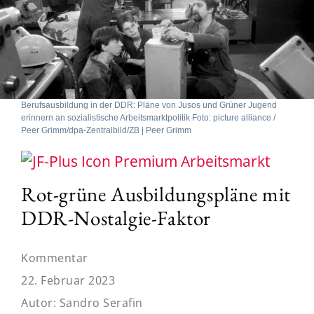
Berufsausbildung in der DDR: Pläne von Jusos und Grüner Jugend
erinnern an sozialistische Arbeitsmarktpolitik Foto: picture alliance /
Peer Grimm/dpa-Zentralbild/ZB | Peer Grimm
Arbeitsmarkt
Rot-grüne Ausbildungspläne mit
DDR-Nostalgie-Faktor
Kommentar
22. Februar 2023
Autor:
Sandro Serafin