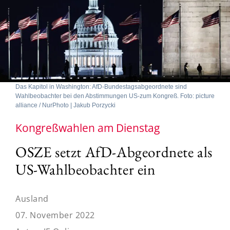
Das Kapitol in Washington: AfD-Bundestagsabgeordnete sind
Wahlbeobachter bei den Abstimmungen US-zum Kongreß. Foto: picture
alliance / NurPhoto | Jakub Porzycki
Kongreßwahlen am Dienstag
OSZE setzt AfD-Abgeordnete als
US-Wahlbeobachter ein
Ausland
07. November 2022