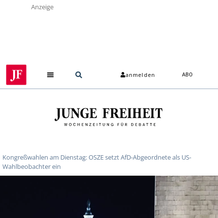
Anzeige
anmelden
ABO
Kongreßwahlen am Dienstag: OSZE setzt AfD-Abgeordnete als US-
Wahlbeobachter ein