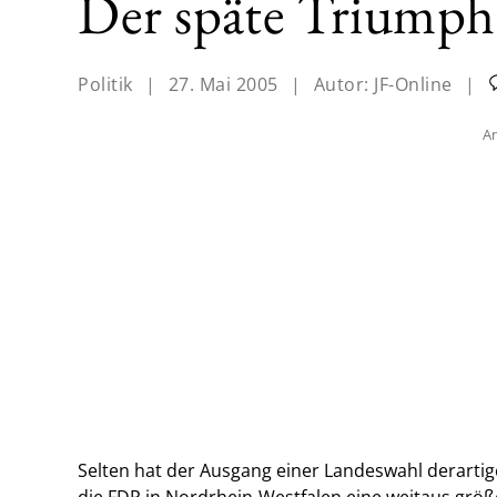
Der späte Triumph
Politik
|
27. Mai 2005
|
Autor:
JF-Online
|
An
Selten hat der Ausgang einer Landeswahl derarti
die FDP in Nordrhein-Westfalen eine weitaus größ