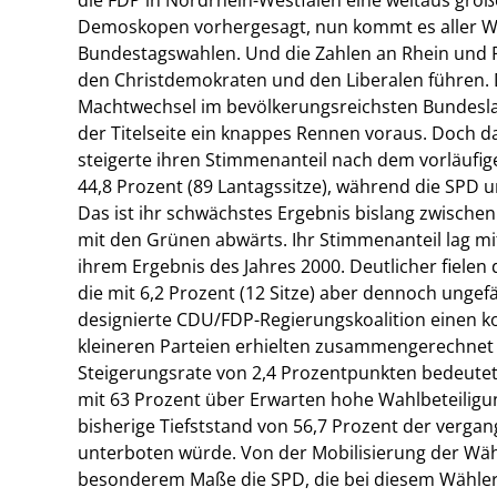
Demoskopen vorhergesagt, nun kommt es aller Wa
Bundestagswahlen. Und die Zahlen an Rhein und R
den Christdemokraten und den Liberalen führen. D
Machtwechsel im bevölkerungsreichsten Bundesla
der Titelseite ein knappes Rennen voraus. Doch 
steigerte ihren Stimmenanteil nach dem vorläufi
44,8 Prozent (89 Lantagssitze), während die SPD um
Das ist ihr schwächstes Ergebnis bislang zwische
mit den Grünen abwärts. Ihr Stimmenanteil lag mit
ihrem Ergebnis des Jahres 2000. Deutlicher fielen 
die mit 6,2 Prozent (12 Sitze) aber dennoch ungef
designierte CDU/FDP-Regierungskoalition einen ko
kleineren Parteien erhielten zusammengerechnet e
Steigerungsrate von 2,4 Prozentpunkten bedeutet (s
mit 63 Prozent über Erwarten hohe Wahlbeteiligu
bisherige Tiefststand von 56,7 Prozent der verg
unterboten würde. Von der Mobilisierung der Wähl
besonderem Maße die SPD, die bei diesem Wählerk