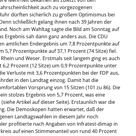
hrscheinlichkeit auch zu vorgezogenen
uhr dürften sicherlich zu großem Optimismus bei
enn schließlich gelang ihnen nach 39 Jahren der
nd. Noch am Wahltag sagte die Bild am Sonntag auf
das Ergebnis sah dann ganz anders aus. Die CDU
gen amtlichen Endergebnis um 7,8 Prozentpunkte auf
 5,7 Prozentpunkte auf 37,1 Prozent (74 Sitze) fiel.
n Rhein und Weser. Erstmals seit langem ging es auch
 6,2 Prozent (12 Sitze) um 0,9 Prozentpunkte unter
die Verluste mit 3,6 Prozentpunkten bei der FDP aus,
ährdet in den Landtag einzog. Damit hat die
mfortablen Vorsprung von 15 Sitzen (101 zu 86). Die
in stolzes Ergebnis von 5,7 Prozent, was eine
iehe Artikel auf dieser Seite). Erstaunlich war die
ng. Die Demoskopen hatten erwartet, daß der
angenen Landtagswahlen in diesem Jahr noch
er profitierte nach Angaben von Infratest-dimap in
reis auf einen Stimmenanteil von rund 40 Prozent