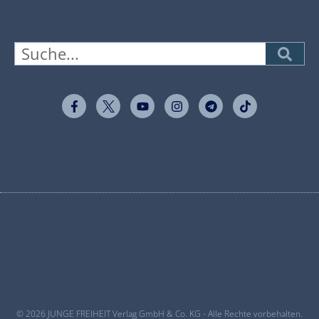
© 2026 JUNGE FREIHEIT Verlag GmbH & Co. KG - Alle Rechte vorbehalten.