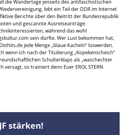
l die Wandertage jenseits des antifaschistischen
Wiedervereinigung, lebt ein Teil der DDR im Internet
iktive Berichte über den Beitritt der Bundesrepublik
noten und gescannte Ausreiseanträge.
hnikinteressierten, während das wohl
agskultur.com sein dürfte. Wer Lust bekommen hat,
Osthits.de jede Menge „blaue Kacheln“ loswerden.
ch wenn ich nach der Titulierung „Kopekenscheich“
freundschaftlichen Schulterklaps als „waschechter
ich versagt, so trainiert denn Euer EROL STERN
 JF stärken!