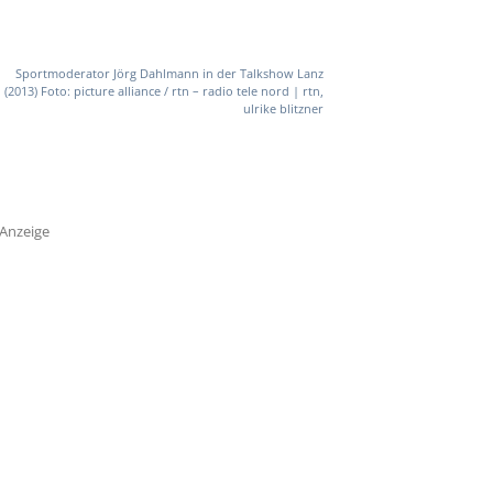
Sportmoderator Jörg Dahlmann in der Talkshow Lanz
(2013) Foto: picture alliance / rtn – radio tele nord | rtn,
ulrike blitzner
Anzeige