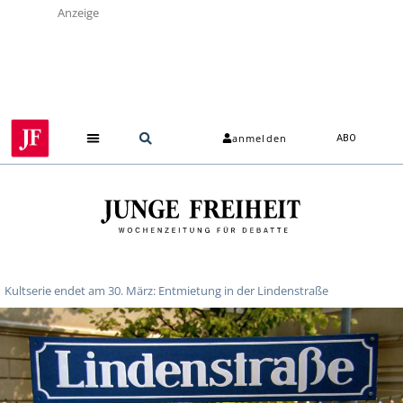
Anzeige
anmelden
ABO
Kultserie endet am 30. März: Entmietung in der Lindenstraße