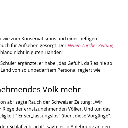
sowie zum Konservatismus und einer heftigen
auch für Aufsehen gesorgt. Der
Neuen Zürcher Zeitung
chland nicht in guten Händen“.
chule“ ergänzte, er habe „das Gefühl, daß es nie so
 Land von so unbedarftem Personal regiert wie
zunehmendes Volk mehr
ion ab“ sagte Rauch der Schweizer Zeitung: „Wir
r Riege der ernstzunehmenden Völker. Und tun das
ligkeit.“ Er sei „fassungslos“ über „diese Vorgänge“.
en Schlaf gebracht“, sagte er in Anlehnung an den