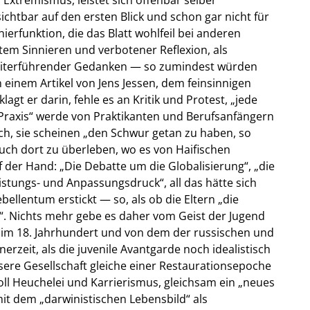
sichtbar auf den ersten Blick und schon gar nicht für
nierfunktion, die das Blatt wohlfeil bei anderen
em Sinnieren und verbotener Reflexion, als
eiterführender Gedanken — so zumindest würden
n einem Artikel von Jens Jessen, dem feinsinnigen
lagt er darin, fehle es an Kritik und Protest, „jede
 Praxis“ werde von Praktikanten und Berufsanfängern
noch, sie scheinen „den Schwur getan zu haben, so
uch dort zu überleben, wo es von Haifischen
f der Hand: „Die Debatte um die Globalisierung“, „die
stungs- und Anpassungsdruck“, all das hätte sich
bellentum erstickt — so, als ob die Eltern „die
n“. Nichts mehr gebe es daher vom Geist der Jugend
im 18. Jahrhundert und von dem der russischen und
rzeit, als die juvenile Avantgarde noch idealistisch
re Gesellschaft gleiche einer Restaurationsepoche
voll Heuchelei und Karrierismus, gleichsam ein „neues
it dem „darwinistischen Lebensbild“ als