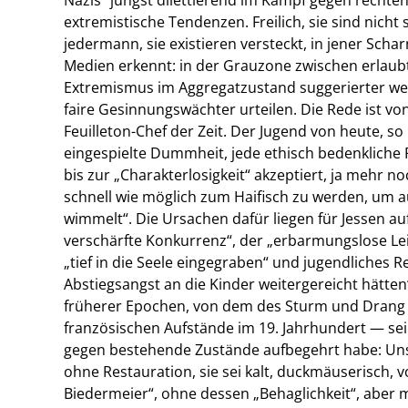
extremistische Tendenzen. Freilich, sie sind nicht 
jedermann, sie existieren versteckt, in jener Schar
Medien erkennt: in der Grauzone zwischen erlaubt
Extremismus im Aggregatzustand suggerierter w
faire Gesinnungswächter urteilen. Die Rede ist vo
Feuilleton-Chef der Zeit. Der Jugend von heute, so k
eingespielte Dummheit, jede ethisch bedenkliche
bis zur „Charakterlosigkeit“ akzeptiert, ja mehr 
schnell wie möglich zum Haifisch zu werden, um a
wimmelt“. Die Ursachen dafür liegen für Jessen au
verschärfte Konkurrenz“, der „erbarmungslose Lei
„tief in die Seele eingegraben“ und jugendliches Re
Abstiegsangst an die Kinder weitergereicht hätte
früherer Epochen, von dem des Sturm und Drang 
französischen Aufstände im 19. Jahrhundert — seine
gegen bestehende Zustände aufbegehrt habe: Unse
ohne Restauration, sie sei kalt, duckmäuserisch, 
Biedermeier“, ohne dessen „Behaglichkeit“, aber m