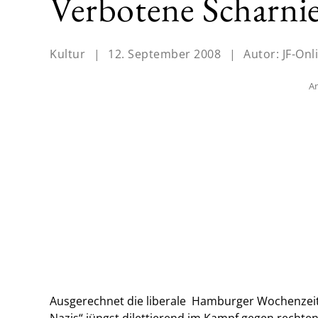
Verbotene Scharni
Kultur
|
12. September 2008
|
Autor:
JF-Onl
An
Ausgerechnet die liberale Hamburger Wochenzeitun
Nazis“ jüngst dilettierend im Kampf gegen rechten