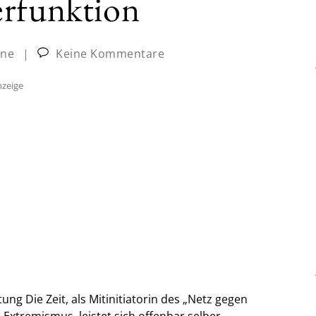
erfunktion
ine
|
Keine Kommentare
zeige
g Die Zeit, als Mitinitiatorin des „Netz gegen
 Extremismus, leistet sich offenbar selber