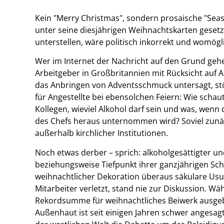
Kein "Merry Christmas", sondern prosaische "Seaso
unter seine diesjährigen Weihnachtskarten gesetz
unterstellen, wäre politisch inkorrekt und womögli
Wer im Internet der Nachricht auf den Grund gehe
Arbeitgeber in Großbritannien mit Rücksicht auf 
das Anbringen von Adventsschmuck untersagt, stöß
für Angestellte bei ebensolchen Feiern: Wie scha
Kollegen, wieviel Alkohol darf sein und was, wen
des Chefs heraus unternommen wird? Soviel zunäc
außerhalb kirchlicher Institutionen.
Noch etwas derber – sprich: alkoholgesättigter und
beziehungsweise Tiefpunkt ihrer ganzjährigen Sc
weihnachtlicher Dekoration überaus säkulare Usu
Mitarbeiter verletzt, stand nie zur Diskussion. W
Rekordsumme für weihnachtliches Beiwerk ausgebe
Außenhaut ist seit einigen Jahren schwer angesagt 