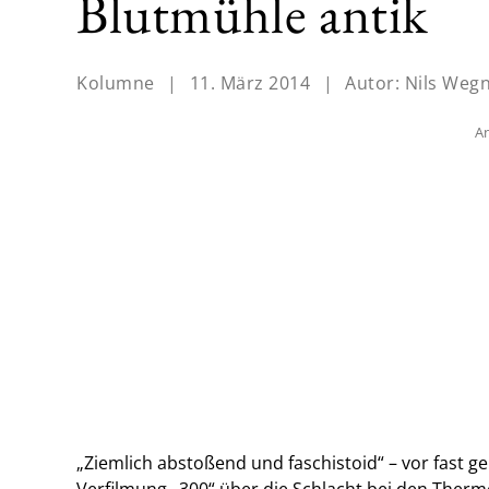
Blutmühle antik
Kolumne
|
11. März 2014
|
Autor:
Nils Weg
An
„Ziemlich abstoßend und faschistoid“ – vor fast 
Verfilmung „300“ über die Schlacht bei den Thermo