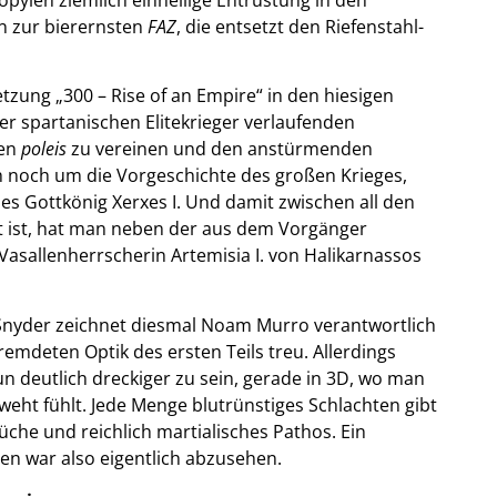
in zur bierernsten
FAZ
, die entsetzt den Riefenstahl-
tzung „300 – Rise of an Empire“ in den hiesigen
er spartanischen Elitekrieger verlaufenden
hen
poleis
zu vereinen und den anstürmenden
 noch um die Vorgeschichte des großen Krieges,
es Gottkönig Xerxes I. Und damit zwischen all den
gt ist, hat man neben der aus dem Vorgänger
asallenherrscherin Artemisia I. von Halikarnassos
 Snyder zeichnet diesmal Noam Murro verantwortlich
fremdeten Optik des ersten Teils treu. Allerdings
n deutlich dreckiger zu sein, gerade in 3D, wo man
eht fühlt. Jede Menge blutrünstiges Schlachten gibt
üche und reichlich martialisches Pathos. Ein
en war also eigentlich abzusehen.