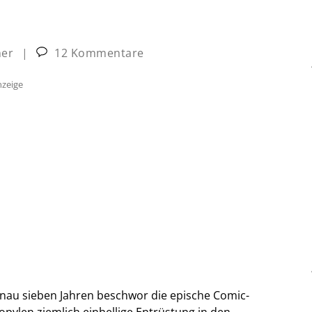
ner
|
12 Kommentare
zeige
genau sieben Jahren beschwor die epische Comic-
pylen ziemlich einhellige Entrüstung in den