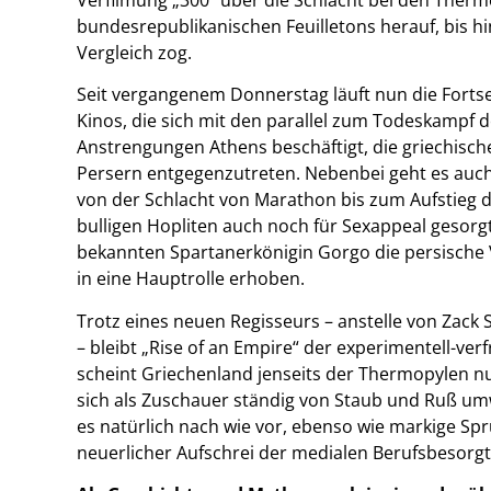
bundesrepublikanischen Feuilletons herauf, bis h
Vergleich zog.
Seit vergangenem Donnerstag läuft nun die Fortse
Kinos, die sich mit den parallel zum Todeskampf d
Anstrengungen Athens beschäftigt, die griechisc
Persern entgegenzutreten. Nebenbei geht es auch
von der Schlacht von Marathon bis zum Aufstieg d
bulligen Hopliten auch noch für Sexappeal gesor
bekannten Spartanerkönigin Gorgo die persische V
in eine Hauptrolle erhoben.
Trotz eines neuen Regisseurs – anstelle von Zack
– bleibt „Rise of an Empire“ der experimentell-ver
scheint Griechenland jenseits der Thermopylen nu
sich als Zuschauer ständig von Staub und Ruß umw
es natürlich nach wie vor, ebenso wie markige Spr
neuerlicher Aufschrei der medialen Berufsbesorgt