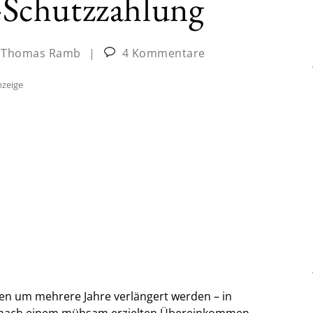
Schutzzahlung
 Thomas Ramb
|
4 Kommentare
zeige
len um mehrere Jahre verlängert werden – in
, nach einem mühsam erzielten Übereinkommen