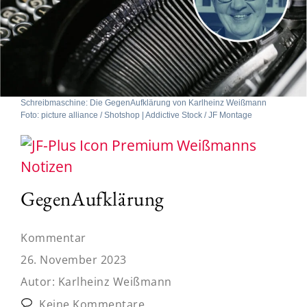
Schreibmaschine: Die GegenAufklärung von Karlheinz Weißmann
Foto: picture alliance / Shotshop | Addictive Stock / JF Montage
Weißmanns
Notizen
GegenAufklärung
Kommentar
26. November 2023
Autor:
Karlheinz Weißmann
Keine Kommentare