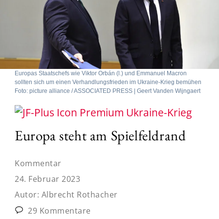
Europas Staatschefs wie Viktor Orbán (l.) und Emmanuel Macron
sollten sich um einen Verhandlungsfrieden im Ukraine-Krieg bemühen
Foto: picture alliance / ASSOCIATED PRESS | Geert Vanden Wijngaert
Ukraine-Krieg
Europa steht am Spielfeldrand
Kommentar
24. Februar 2023
Autor:
Albrecht Rothacher
29 Kommentare