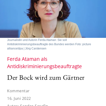
Journalistin und Autorin Ferda Ataman: Sie soll
Antidiskriminierungsbeauftragte des Bundes werden Foto: picture
alliance/dpa | Jörg Carstensen
Ferda Ataman als
Antidiskriminierungsbeauftragte
Der Bock wird zum Gärtner
Kommentar
16. Juni 2022
Autor:
Sandro Serafin