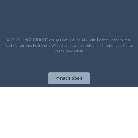
© 2026 JUNGE FREIHEIT Verlag GmbH & Co. KG - Alle Rechte vorbehalten.
Nachrichten aus Politik und Wirtschaft sowie zu aktuellen Themen aus Kultur
und Wissenschaft.
nach oben