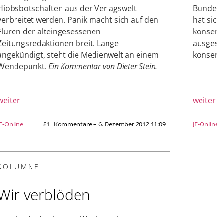
Hiobsbotschaften aus der Verlagswelt
Bundes
verbreitet werden. Panik macht sich auf den
hat si
Fluren der alteingesessenen
konser
Zeitungsredaktionen breit. Lange
ausges
angekündigt, steht die Medienwelt an einem
konser
Wendepunkt.
Ein Kommentar von Dieter Stein.
weiter
weiter
JF-Online
81
Kommentare – 6. Dezember 2012 11:09
JF-Onlin
KOLUMNE
Wir verblöden