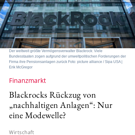
Der weltweit größte Vermögensverwalter Blackrock: Viele
Bundesstaaten zogen aufgrund der umweltpolitischen Forderungen der
Firma ihre Pensionsanlagen zurück Foto: picture alliance / Sipa USA |
Erik McGregor
Finanzmarkt
Blackrocks Rückzug von
„nachhaltigen Anlagen“: Nur
eine Modewelle?
Wirtschaft