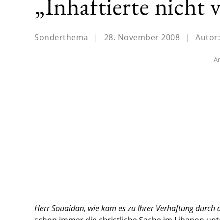
„Inhaftierte nicht 
Sonderthema
|
28. November 2008
|
Autor
An
Herr Souaidan, wie kam es zu Ihrer Verhaftung durch d
schon immer die christliche Sache im Libanon unt