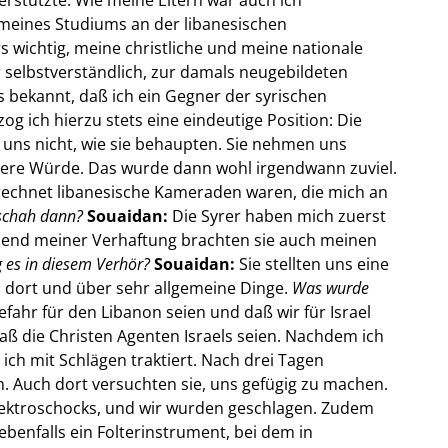
meines Studiums an der libanesischen
 wichtig, meine christliche und meine nationale
ur selbstverständlich, zur damals neugebildeten
s bekannt, daß ich ein Gegner der syrischen
g ich hierzu stets eine eindeutige Position: Die
n uns nicht, wie sie behaupten. Sie nehmen uns
sere Würde. Das wurde dann wohl irgendwann zuviel.
erechnet libanesische Kameraden waren, die mich an
schah dann?
Souaidan:
Die Syrer haben mich zuerst
bend meiner Verhaftung brachten sie auch meinen
es in diesem Verhör?
Souaidan:
Sie stellten uns eine
n dort und über sehr allgemeine Dinge.
Was wurde
Gefahr für den Libanon seien und daß wir für Israel
aß die Christen Agenten Israels seien. Nachdem ich
ich mit Schlägen traktiert. Nach drei Tagen
n. Auch dort versuchten sie, uns gefügig zu machen.
lektroschocks, und wir wurden geschlagen. Zudem
benfalls ein Folterinstrument, bei dem in