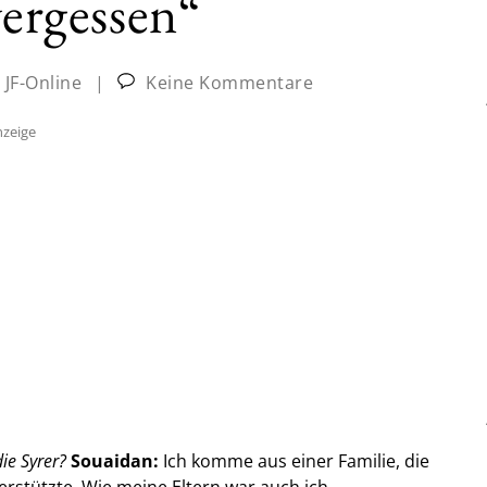
vergessen“
:
JF-Online
|
Keine Kommentare
zeige
ie Syrer?
Souaidan:
Ich komme aus einer Familie, die
erstützte. Wie meine Eltern war auch ich