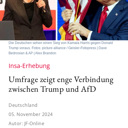
Die Deutschen sehen einen Sieg von Kamala Harris gegen Donald
Trump voraus. Fotos: picture alliance / Geisler-Fotopress | Dave
Bedrosian & AP | Alex Brandon
Insa-Erhebung
Umfrage zeigt enge Verbindung
zwischen Trump und AfD
Deutschland
05. November 2024
Autor:
JF-Online