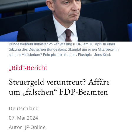
Bundesverkehrsminister Volker Wissing (FDP) am 10. April in einer
Sitzung des Deutschen Bundestags: Skandal um einen Mitarbeiter in
seinem Ministerium? Foto:picture alliance / Flashpic | Jens Krick
„Bild“-Bericht
Steuergeld veruntreut? Affäre
um „falschen“ FDP-Beamten
Deutschland
07. Mai 2024
Autor:
JF-Online