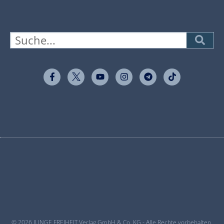
© 2026 JUNGE FREIHEIT Verlag GmbH & Co. KG - Alle Rechte vorbehalten.