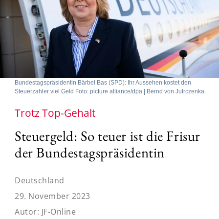
Bundestagspräsidentin Bärbel Bas (SPD): Ihr Aussehen kostet den
Steuerzahler viel Geld Foto: picture alliance/dpa | Bernd von Jutrczenka
Trotz Top-Gehalt
Steuergeld: So teuer ist die Frisur
der Bundestagspräsidentin
Deutschland
29. November 2023
Autor:
JF-Online