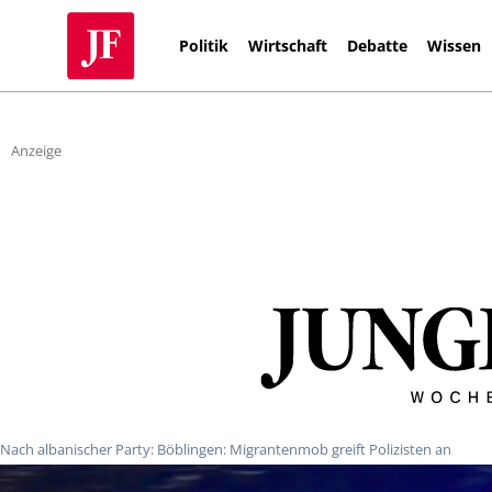
Politik
Wirtschaft
Debatte
Wissen
Anzeige
Nach albanischer Party: Böblingen: Migrantenmob greift Polizisten an