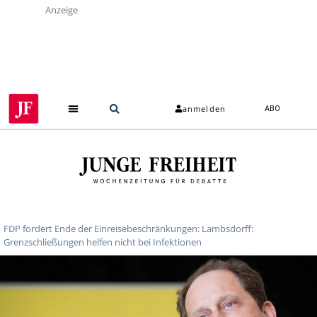
Anzeige
anmelden
ABO
FDP fordert Ende der Einreisebeschränkungen: Lambsdorff:
Grenzschließungen helfen nicht bei Infektionen