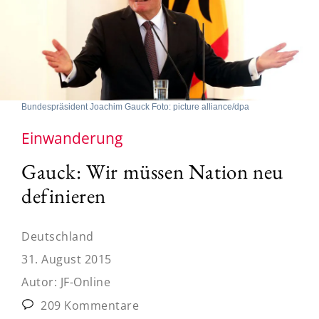
Bundespräsident Joachim Gauck Foto: picture alliance/dpa
Einwanderung
Gauck: Wir müssen Nation neu
definieren
Deutschland
31. August 2015
Autor:
JF-Online
209 Kommentare