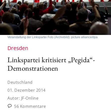
Veranstaltung der Linkspartei Foto (Archivbild): picture alliance/dpa
Dresden
Linkspartei kritisiert „Pegida“-
Demonstrationen
Deutschland
01. Dezember 2014
Autor:
JF-Online
56 Kommentare