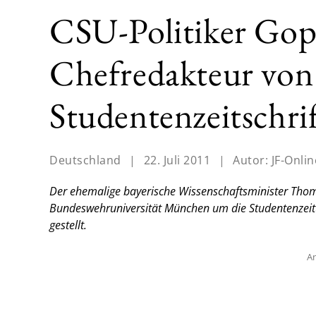
CSU-Politiker Gopp
Chefredakteur von
Studentenzeitschri
Deutschland
|
22. Juli 2011
|
Autor:
JF-Onlin
Der ehemalige bayerische Wissenschaftsminister Thoma
Bundeswehruniversität München um die Studentenzei
gestellt.
An