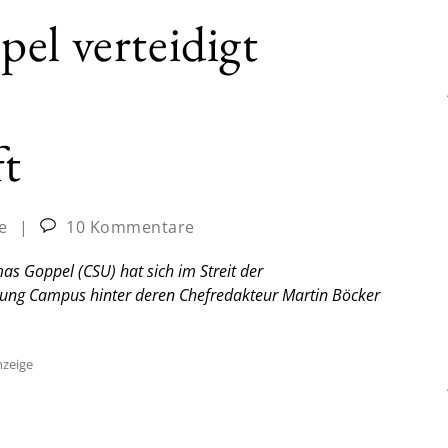
el verteidigt
ft
e
|
10 Kommentare
s Goppel (CSU) hat sich im Streit der
tung
Campus
hinter deren Chefredakteur Martin Böcker
zeige