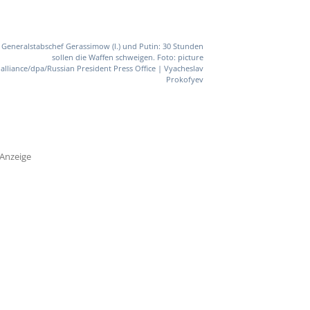
Generalstabschef Gerassimow (l.) und Putin: 30 Stunden
sollen die Waffen schweigen. Foto: picture
alliance/dpa/Russian President Press Office | Vyacheslav
Prokofyev
Anzeige