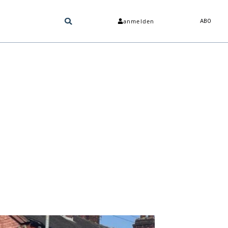
anmelden
ABO