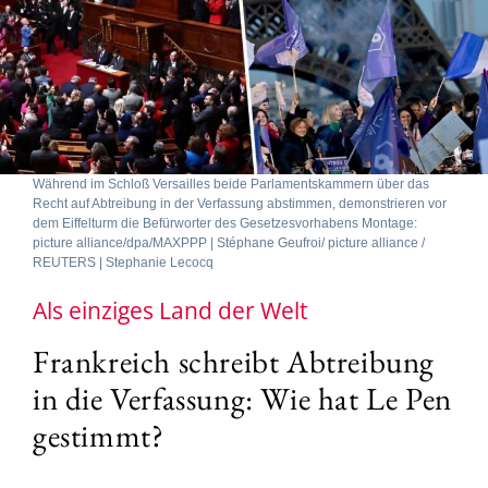
Während im Schloß Versailles beide Parlamentskammern über das
Recht auf Abtreibung in der Verfassung abstimmen, demonstrieren vor
dem Eiffelturm die Befürworter des Gesetzesvorhabens Montage:
picture alliance/dpa/MAXPPP | Stéphane Geufroi/ picture alliance /
REUTERS | Stephanie Lecocq
Als einziges Land der Welt
Frankreich schreibt Abtreibung
in die Verfassung: Wie hat Le Pen
gestimmt?